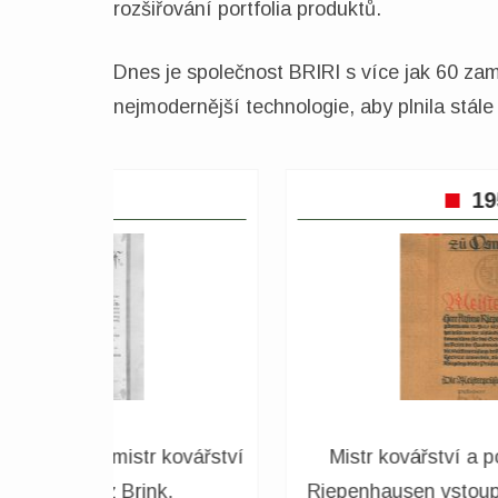
rozšiřování portfolia produktů.
Dnes je společnost BRIRI s více jak 60 za
nejmodernější technologie, aby plnila stál
1960
 Alfons
Od tohoto okamžiku patřil do nabídky
nné firmy
firmy BRIRI kromě kovářských prací tak