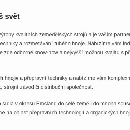
š svět
ýroby kvalitních zemědělských strojů a je vaším partn
 techniky a rozmetávání tuhého hnoje. Nabízíme vám ind
e zde odborné know-how a nejvyšší možnou kvalitu s pře
ch hnojiv
a přepravní techniky a nabízíme vám komplexn
strojní závod či distribuční společnost.
 sídla v okresu Emsland do celé země i do mnoha souse
me na oblast přepravních technologií a organických hnoji