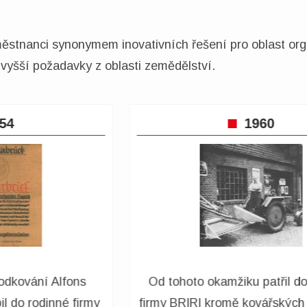
městnanci synonymem inovativních řešení pro oblast orga
e vyšší požadavky z oblasti zemědělství.
1967
Zpočátku byl hlavní důraz kladen pouze
é
na prodej zemědělských strojů, ale