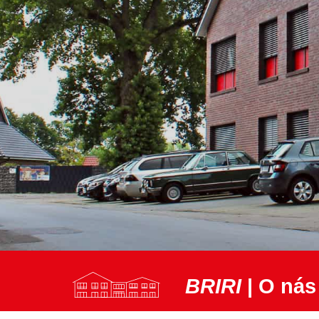
BRIRI
| O nás