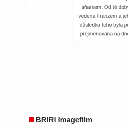
olečnost
prodej traktorů Kramer, směšovačů
Alfons. V
krmiva, přívěsů a lisů na seno.
rma Brink
v BRIRI.
BRIRI Imagefilm