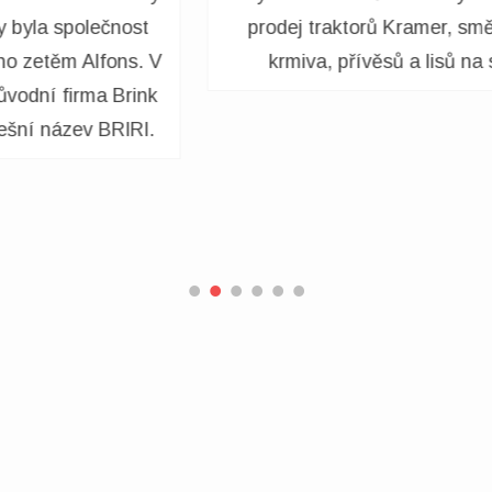
později se k tomu přidaly také opravy a
výroba zemědělských strojů. Byly
vybudovány dopravníky balíků a
instalovány směšovací zařízení.